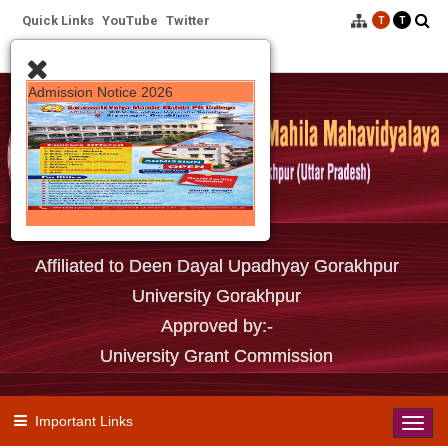
Quick Links
YouTube
Twitter
T
T
Facebook
Affiliation
Contact
Close
Admission Notice 2026
Affiliated to Deen Dayal Upadhyay Gorakhpur
University Gorakhpur
Approved by:-
University Grant Commission
Important Links
Toggl
navig