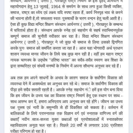
संस्थान, आर्यनगर ( उत्तरी ), गोरखपुर राष्ट्र निमार्ण के इस वृहद् अभियान में
महायोगदान हेतु 13 जुलाई, 1964 से समर्पण के साथ लगा हुआ किसी व्यक्ति,
समाज, राष्ट्र का ध्येय एवं लक्ष्य यदि स्पष्ट रहता हैं, कार्य निस्पृह भाव से करने
की भावना होती है,तो सफलता स्वतः पुरूषार्थी के चरण वन्दन हेतु चली आती है।
ऐसा ही कुछ विद्या मन्दिर शिक्षण संस्थान आर्यनगर ( उत्तरी ), गोरखपुर के सम्बन्ध
में चरितार्थ होता है। संस्थान आपके स्नेह एवं सहयोग से सहर्ष स्वाभिमानपूर्वक
सम्पूर्ण समाज की चुनौती स्वीकार कर रहा है। विद्या मन्दिर शिक्षण संस्थान
आर्यनगर ( उत्तरी ), गोरखपुर ने जो कुछ भी समाज से लिया उसको द्विगणित
करके पुनः समाज को समर्पित करता जा रहा है। आज यहा भोगवादी अर्थ प्रधान
शासन व्यवथा मानव जीवन के लिये सब कुछ मान रही है। वहीं हम महान राष्ट्र
नायक चाणक्य के उद्घोष ‘‘उतिष्ठ भारत’’ का सदैव-सदैव स्मरण कर शिक्षा के
द्वारा सच्चरित्र एवं संयमी मनष्यों के निर्माण में अपना सौभाग्य अनुभव कर रहे हैं।
अब तक हम अपने साधनों के अभाव के कारण समाज के सर्वांगीण विकास को
व्यवस्था देने में असमर्थता का अनुभव कर रहे थे। समाज के सर्वागीण विकास की
पीड़ा हमे सदैव सताती रहती है। आपके स्नेह सहयोग नंे हमें इस योग बना दिया
कि हम जीवन के उभय पक्ष का विकास राष्ट्र निमार्ण हेतू एक स्थान पर साथ -
साथ आरम्भ कर दें, हमारा अभिप्राय आप अनुभव कर रहे होंगे। जीवन का उभय
पक्ष पुरूष एवं नारी के समुन्नति से ही विकसित को सकता है। वर्तमान में
बालिकाओं के लिये परास्नातक तक विज्ञान वर्ग एवं स्नातक वाणिज्य वर्ग की
कक्षाएँ नवीन साज-सज्जा युक्त कक्षाओं एवं प्रयोशालाओं में स्नातकोत्तर
महाविद्यालय अनूठा चल रहा है। पिछले 20 वर्षों से लगातार 100 प्रतिशत
परीक्षा परिणाम हो रहा है।